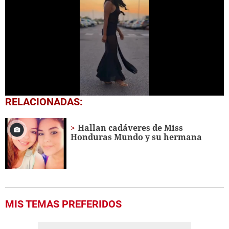
0
RELACIONADAS:
seconds
of
2
Hallan cadáveres de Miss
minutes,
Honduras Mundo y su hermana
9
seconds
MIS TEMAS PREFERIDOS