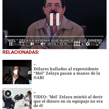
0
RELACIONADAS:
seconds
of
2
minutes,
Dólares hallados al expresidente
11
“Mel” Zelaya pasan a manos de la
seconds
OABI
VIDEO: 'Mel' Zelaya mintió al decir
que el dinero en su equipaje no era
de él