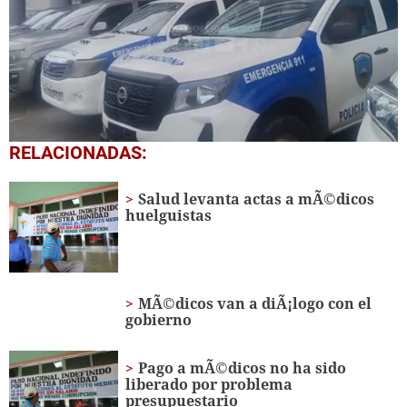
0
RELACIONADAS:
seconds
of
1
Salud levanta actas a mÃ©dicos
minute,
huelguistas
49
seconds
MÃ©dicos van a diÃ¡logo con el
gobierno
Pago a mÃ©dicos no ha sido
liberado por problema
presupuestario