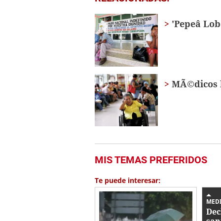
seconds
of
39
'Pepeâ L
seconds
Volume
0%
MÃ©dicos h
MIS TEMAS PREFERIDOS
Te puede interesar:
MED
Dec