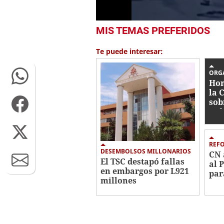
0
MIS TEMAS PREFERIDOS
seconds
of
25
Te puede interesar:
seconds
Volume
0%
ORG
Hon
la 
sob
jud
REF
DESEMBOLSOS MILLONARIOS
CN 
El TSC destapó fallas
al 
en embargos por L921
par
millones
con
ind
eli
fan