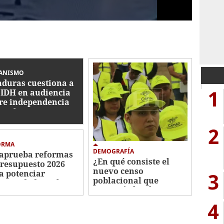
ANISMO
duras cuestiona a
1
CIDH en audiencia
re independencia
icial
2
ORMA
DEMOGRAFÍA
aprueba reformas
¿En qué consiste el
Presupuesto 2026
nuevo censo
3
a potenciar
poblacional que
ectividad escolar,
anunció el Gobierno
ustria militar y
de Honduras?
minar plazas
4
tasmas