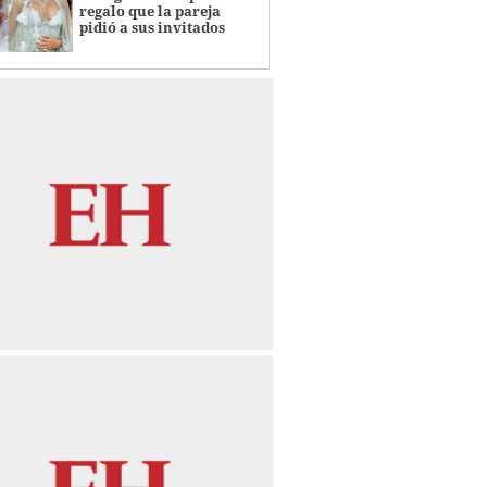
regalo que la pareja
pidió a sus invitados