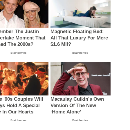
mber The Justin
Magnetic Floating Bed:
erlake Moment That
All That Luxury For Mere
ned The 2000s?
$1.6 Mil?
Brainberries
Brainberries
e '90s Couples Will
Macaulay Culkin's Own
ys Hold A Special
Version Of The New
e In Our Hearts
‘Home Alone’
Brainberries
Brainberries