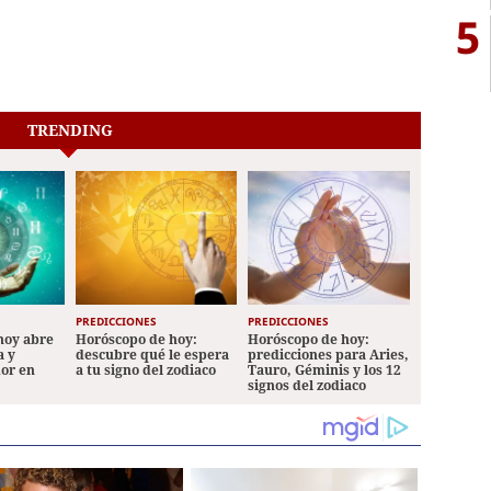
5
TRENDING
PREDICCIONES
PREDICCIONES
hoy abre
Horóscopo de hoy:
Horóscopo de hoy:
a y
descubre qué le espera
predicciones para Aries,
mor en
a tu signo del zodiaco
Tauro, Géminis y los 12
signos del zodiaco