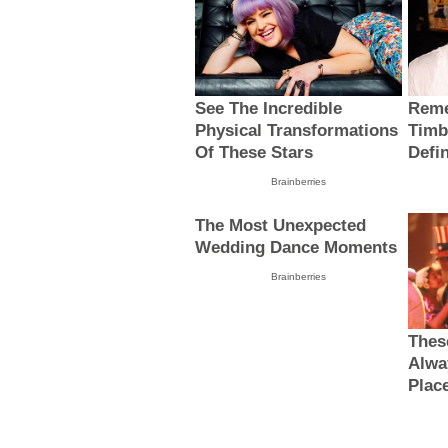
See The Incredible
Reme
Physical Transformations
Timb
Of These Stars
Defi
Brainberries
The Most Unexpected
Wedding Dance Moments
Brainberries
Thes
Alwa
Plac