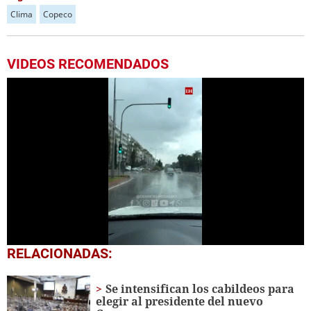
Clima
Copeco
VIDEOS RECOMENDADOS
1
RELACIONADAS:
second
of
1
Se intensifican los cabildeos para
minute,
elegir al presidente del nuevo
31