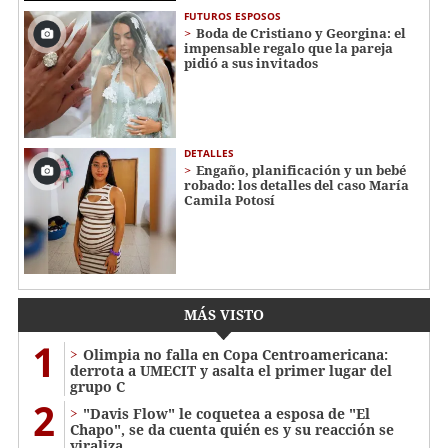
FUTUROS ESPOSOS
Boda de Cristiano y Georgina: el
impensable regalo que la pareja
pidió a sus invitados
DETALLES
Engaño, planificación y un bebé
robado: los detalles del caso María
Camila Potosí
MÁS VISTO
1
Olimpia no falla en Copa Centroamericana:
derrota a UMECIT y asalta el primer lugar del
grupo C
2
"Davis Flow" le coquetea a esposa de "El
Chapo", se da cuenta quién es y su reacción se
viraliza