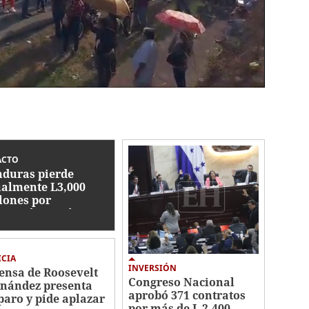
ACTO
duras pierde
almente L3,000
lones por
rupción, según CNA
ICIA
INVERSIÓN
ensa de Roosevelt
Congreso Nacional
nández presenta
aprobó 371 contratos
aro y pide aplazar
por más de L 2,400