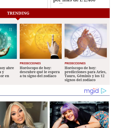
iencia
millones para
reactivar obras
TRENDING
sociales y educativas
PREDICCIONES
PREDICCIONES
hoy abre
Horóscopo de hoy:
Horóscopo de hoy:
a y
descubre qué le espera
predicciones para Aries,
mor en
a tu signo del zodiaco
Tauro, Géminis y los 12
signos del zodiaco