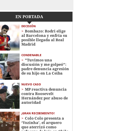
EN PORTADA
DECISIÓN
Bombazo: Rodri elige
al Barcelona y enfría su
posible llegada al Real
Madrid
CONDENABLE
"Tuvimos una
discusión y me golpeó":
padre denuncia agresión
de su hijo en La Ceiba
NUEVO CASO
MP reactiva denuncia
contra Roosevelt
Hernández por abuso de
autoridad
¡GRAN RECIBIMIENTO!
Colo Colo presenta a
‘Vozinha’, el arquero
que aterrizó como