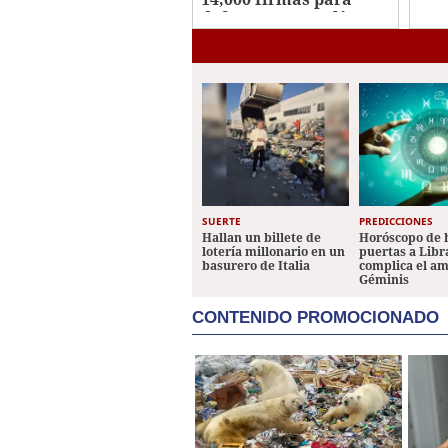
aud
definir juicio político
por Ley Agroindustrial
SUERTE
PREDICCIONES
Hallan un billete de
Horóscopo de 
lotería millonario en un
puertas a Libr
basurero de Italia
complica el a
Géminis
CONTENIDO PROMOCIONADO