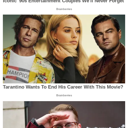
Iconic '90s Entertainment Couples We'll Never Forget
Brainberries
Tarantino Wants To End His Career With This Movie?
Brainberries