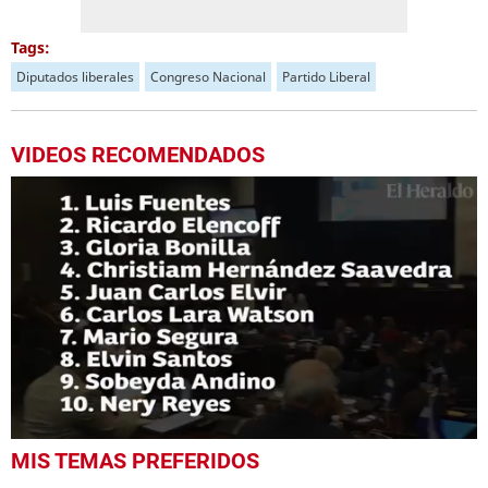
Tags:
Diputados liberales
Congreso Nacional
Partido Liberal
VIDEOS RECOMENDADOS
0
MIS TEMAS PREFERIDOS
seconds
of