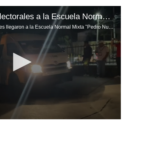
Llegan las maletas electorales a la Escuela Normal Mixta "Pedro Nufio"
Finalmente, las maletas electorales llegaron a la Escuela Normal Mixta "Pedro Nufio", permitiendo que el proceso electoral comience con normalidad después de varias horas de retraso.