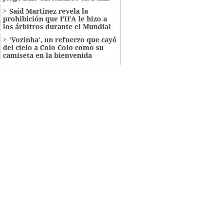
Saíd Martínez revela la
prohibición que FIFA le hizo a
los árbitros durante el Mundial
‘Vozinha’, un refuerzo que cayó
del cielo a Colo Colo como su
camiseta en la bienvenida