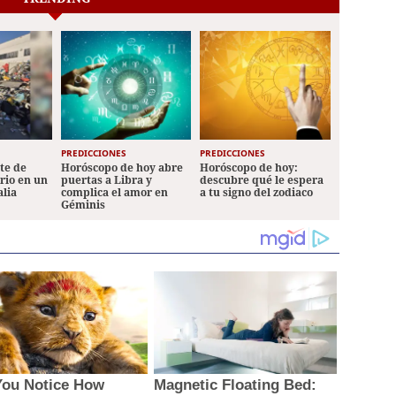
PREDICCIONES
PREDICCIONES
ete de
Horóscopo de hoy abre
Horóscopo de hoy:
ario en un
puertas a Libra y
descubre qué le espera
alia
complica el amor en
a tu signo del zodiaco
Géminis
You Notice How
Magnetic Floating Bed: