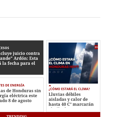
CESOS
cluye juicio contra
ande” Ardón: Esta
á la fecha para el
lo
ES DE ENERGÍA
¿CÓMO ESTARÁ EL CLIMA?
as de Honduras sin
Lluvias débiles
rgía eléctrica este
aisladas y calor de
ado 8 de agosto
hasta 40 C° marcarán
el sábado
TRENDING