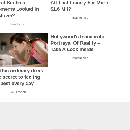
ral Simba’s
All That Luxury For Mere
ments Looked In
$1.6 Mil?
Movie?
Brainberries
Brainberries
Hollywood's Inaccurate
Portrayal Of Reality –
Take A Look Inside
Brainberries
this ordinary drink
e secret to feeling
 best every day
CTA Favorite