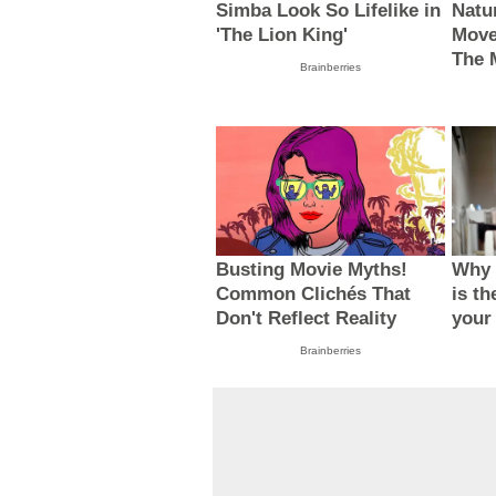
Simba Look So Lifelike in
Natu
'The Lion King'
Move
The 
Brainberries
Busting Movie Myths!
Why 
Common Clichés That
is th
Don't Reflect Reality
your
Brainberries