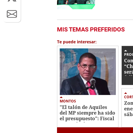
MIS TEMAS PREFERIDOS
Te puede interesar:
PRO
Con
“Ch
ser
fal
CORT
MONTOS
Zon
"El talón de Aquiles
ene
del MP siempre ha sido
sáb
el presupuesto": Fiscal
general adjunto