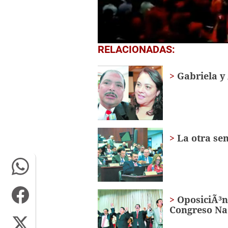
0
RELACIONADAS:
seconds
of
35
Gabriela y
seconds
Volume
0%
La otra se
OposiciÃ³n
Congreso Na