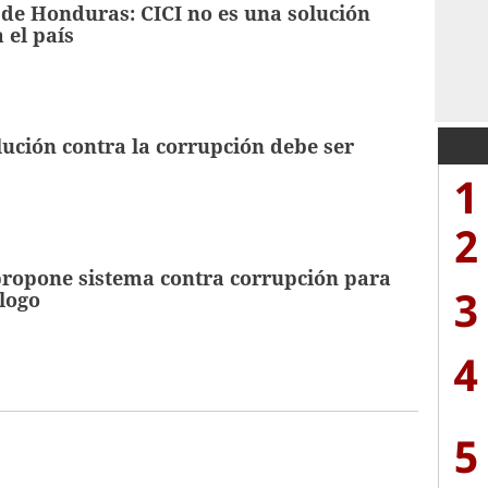
 de Honduras: CICI no es una solución
 el país
lución contra la corrupción debe ser
1
2
ropone sistema contra corrupción para
3
álogo
4
5