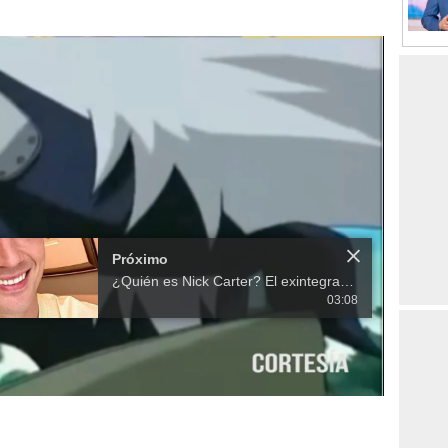
Próximo
¿Quién es Nick Carter? El exintegrante de los Backstreet Boys que vendrá Honduras
03:08