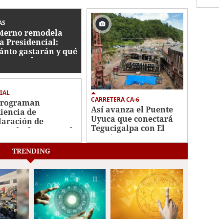
AS
ierno remodela
a Presidencial:
ánto gastarán y qué
bajos se hacen?
IAL
CARRETERA CA-6
programan
Así avanza el Puente
iencia de
Uyuca que conectará
laración de
Tegucigalpa con El
utado de Roosevelt
Paraíso
nández
TRENDING