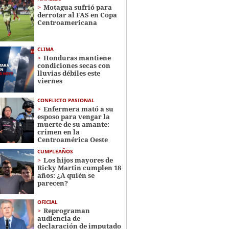
Motagua sufrió para
derrotar al FAS en Copa
Centroamericana
CLIMA
Honduras mantiene
condiciones secas con
lluvias débiles este
viernes
CONFLICTO PASIONAL
Enfermera mató a su
esposo para vengar la
muerte de su amante:
crimen en la
Centroamérica Oeste
CUMPLEAÑOS
Los hijos mayores de
Ricky Martin cumplen 18
años: ¿A quién se
parecen?
OFICIAL
Reprograman
audiencia de
declaración de imputado