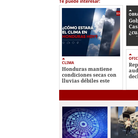
Te puede interesar:
OBR
Gob
Cas
¿cu
tra
OFIC
CLIMA
Re
Honduras mantiene
aud
condiciones secas con
dec
lluvias débiles este
imp
viernes
Her