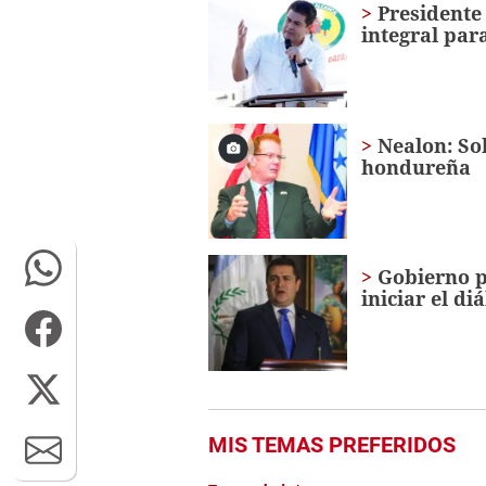
seconds
Volume
Presidente
0%
integral para
Nealon: So
hondureña
Gobierno p
iniciar el di
MIS TEMAS PREFERIDOS