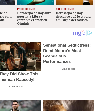
PREDICCIONES
PREDICCIONES
ete de
Horóscopo de hoy abre
Horóscopo de hoy:
ario en un
puertas a Libra y
descubre qué le espera
alia
complica el amor en
a tu signo del zodiaco
Géminis
Sensational Seductress:
Demi Moore's Most
Scandalous
Performances
Brainberries
They Did Show This
ohemian Rapsody!
Brainberries