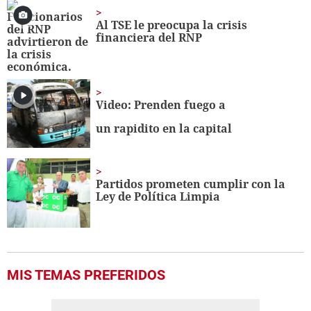
23
seconds
Al TSE le preocupa la crisis
financiera del RNP
Video: Prenden fuego a
un rapidito en la capital
Partidos prometen cumplir con la
Ley de Política Limpia
MIS TEMAS PREFERIDOS