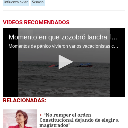
influenza aviar
Senasa
VIDEOS RECOMENDADOS
Momento en que zozobró lancha frente a Tela
Momentos de pánico vivieron varios vacacionistas cuando la lancha en la que viajaban se hundió en Tela
0
RELACIONADAS:
seconds
of
1
“No romper el orden
minute,
Constitucional dejando de elegir a
29
magistrados”
seconds