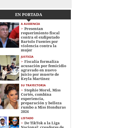
EN PORTADA
A AUDIENCIA
Presentan
requerimiento fiscal
contra el exdiputado
Bartolo Fuentes por
violencia contra la
mujer
JUSTICIA
Fiscalía formaliza
acusación por femicidio
agravado en nuevo
juicio por muerte de
Keyla Martínez
SU TRAYECTORIA
Stephie Morel, Miss
Cortés, combina
experiencia,
preparación y belleza
rumbo a Miss Honduras
2026
LISTADO
De TikTok a la Liga
Nacional: creadores de