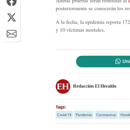
Ambas pruebas serán remitidas al
posteriormente se conocerán los re
A la fecha, la epidemia reporta 172
y 10 víctimas mortales.
Uni
Redacción El Heraldo
Tags:
Covid-19
Pandemia
Coronavirus
Hond