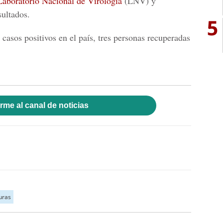
Laboratorio Nacional de Virología
(LNV) y
sultados.
5
 casos positivos en el país, tres personas recuperadas
rme al canal de noticias
uras