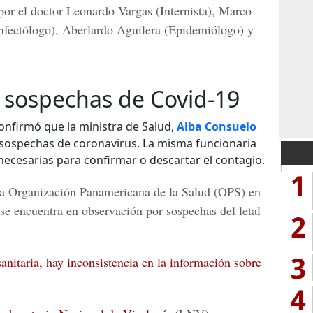
por el doctor
Leonardo Vargas
(Internista),
Marco
nfectólogo),
Aberlardo Aguilera
(Epidemiólogo) y
 sospechas de Covid-19
onfirmó que la ministra de Salud,
Alba Consuelo
s sospechas de coronavirus. La misma funcionaria
ecesarias para confirmar o descartar el contagio.
1
la
Organización Panamericana de la Salud
(OPS) en
 se encuentra en observación por sospechas del letal
2
3
sanitaria, hay inconsistencia en la información sobre
4