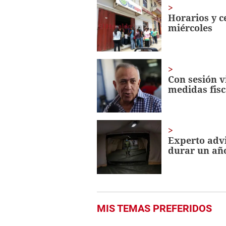
1
minute,
Horarios y c
3
miércoles
seconds
Volume
0%
Con sesión v
medidas fisc
Experto advi
durar un añ
MIS TEMAS PREFERIDOS