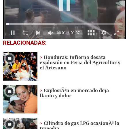
0
RELACIONADAS:
seconds
of
1
Honduras: Infierno desata
minute,
explosión en Feria del Agricultor y
7
el Artesano
seconds
ExplosiÃ³n en mercado deja
llanto y dolor
Cilindro de gas LPG ocasionÃ³ la
tragedia