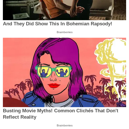
And They Did Show This In Bohemian Rapsody!
Brainberries
Busting Movie Myths! Common Clichés That Don't
Reflect Reality
Brainberries