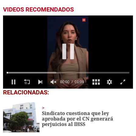
VIDEOS RECOMENDADOS
0
RELACIONADAS:
seconds
of
1
minute,
Sindicato cuestiona que ley
9
aprobada por el CN generará
seconds
perjuicios al IHSS