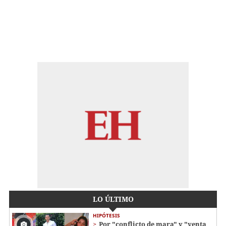
LO ÚLTIMO
HIPÓTESIS
Por "conflicto de mara" y "venta