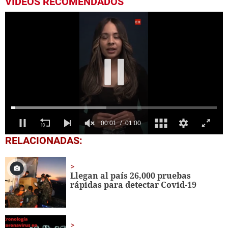
VIDEOS RECOMENDADOS
0
RELACIONADAS:
seconds
of
1
minute,
Llegan al país 26,000 pruebas
0
rápidas para detectar Covid-19