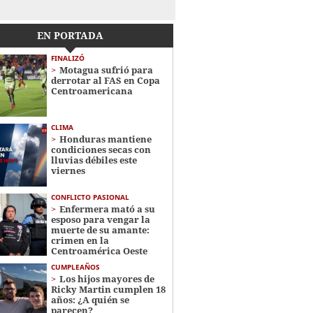
EN PORTADA
FINALIZÓ
Motagua sufrió para
derrotar al FAS en Copa
Centroamericana
CLIMA
Honduras mantiene
condiciones secas con
lluvias débiles este
viernes
CONFLICTO PASIONAL
Enfermera mató a su
esposo para vengar la
muerte de su amante:
crimen en la
Centroamérica Oeste
CUMPLEAÑOS
Los hijos mayores de
Ricky Martin cumplen 18
años: ¿A quién se
parecen?