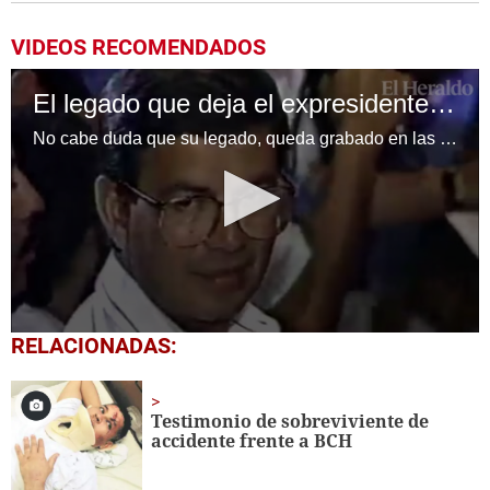
VIDEOS RECOMENDADOS
El legado que deja el expresidente de Honduras, Rafael Leonardo Callejas
No cabe duda que su legado, queda grabado en las memorias y corazones de cientos de hondureños a los que hoy, quien en vida fuera Rafael Leonardo Callejas, sirvió hasta el último de sus días.
0
RELACIONADAS:
seconds
of
3
minutes,
Testimonio de sobreviviente de
16
accidente frente a BCH
seconds