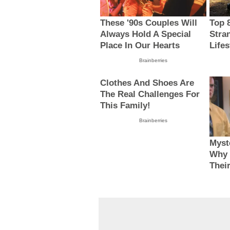
These '90s Couples Will
Top 
Always Hold A Special
Stra
Place In Our Hearts
Lifes
Brainberries
Clothes And Shoes Are
The Real Challenges For
This Family!
Brainberries
Myst
Why 
Thei