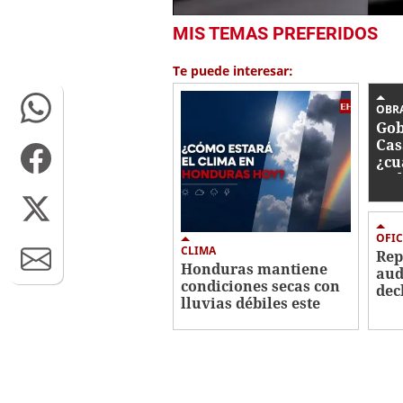
0
MIS TEMAS PREFERIDOS
seconds
of
48
Te puede interesar:
seconds
Volume
0%
OBR
Gob
Cas
¿cu
tra
OFIC
CLIMA
Re
Honduras mantiene
aud
condiciones secas con
dec
lluvias débiles este
imp
viernes
Her