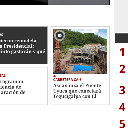
AS
ierno remodela
a Presidencial:
1
ánto gastarán y qué
bajos se hacen?
2
IAL
CARRETERA CA-6
programan
3
Así avanza el Puente
iencia de
Uyuca que conectará
laración de
Tegucigalpa con El
utado de Roosevelt
Paraíso
4
nández
5