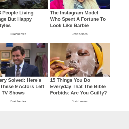
8 People Living
The Instagram Model
nge But Happy
Who Spent A Fortune To
tyles
Look Like Barbie
Brainberries
Brainberries
ery Solved: Here's
15 Things You Do
These 9 Actors Left
Everyday That The Bible
r TV Shows
Forbids: Are You Guilty?
Brainberries
Brainberries