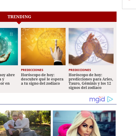
TRENDING
PREDICCIONES
PREDICCIONES
hoy abre
Horóscopo de hoy:
Horóscopo de hoy:
a y
descubre qué le espera
predicciones para Aries,
mor en
a tu signo del zodiaco
Tauro, Géminis y los 12
signos del zodiaco