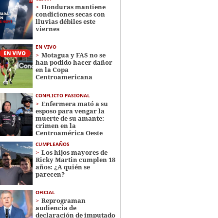
Honduras mantiene
condiciones secas con
lluvias débiles este
viernes
EN VIVO
Motagua y FAS no se
han podido hacer dañor
en la Copa
Centroamericana
CONFLICTO PASIONAL
Enfermera mató a su
esposo para vengar la
muerte de su amante:
crimen en la
Centroamérica Oeste
CUMPLEAÑOS
Los hijos mayores de
Ricky Martin cumplen 18
años: ¿A quién se
parecen?
OFICIAL
Reprograman
audiencia de
declaración de imputado