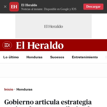
El Heraldo
×
Descargar
Noticias al instante. Disponible en Google y IOS
Lo último
Honduras
Sucesos
Entretenimiento
Inicio
·
Honduras
Gobierno articula estrategia