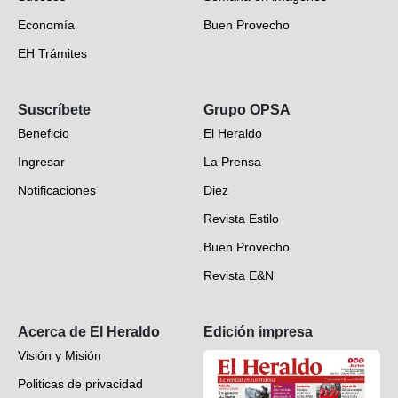
Economía
Buen Provecho
EH Trámites
Opinión
Suscríbete
Grupo OPSA
EH Verifica
Beneficio
El Heraldo
Fotogalerías
Ingresar
La Prensa
Deportes
Notificaciones
Diez
Videos
Revista Estilo
Hondureños en el mundo
Buen Provecho
Revista E&N
Suscripción
Acerca de El Heraldo
Edición impresa
Visión y Misión
Politicas de privacidad