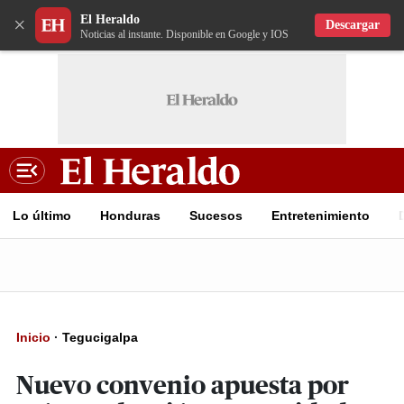
El Heraldo
×
Descargar
Noticias al instante. Disponible en Google y IOS
Lo último
Honduras
Sucesos
Entretenimiento
Inicio
·
Tegucigalpa
Nuevo convenio apuesta por