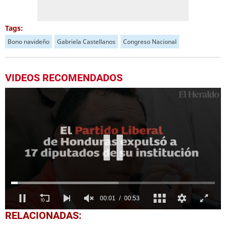
Tags:
Bono navideño
Gabriela Castellanos
Congreso Nacional
VIDEOS RECOMENDADOS
0
RELACIONADAS:
seconds