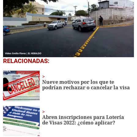
0
RELACIONADAS:
seconds
of
31
seconds
Nueve motivos por los que te
podrían rechazar o cancelar la visa
Abren inscripciones para Lotería
de Visas 2022: ¿cómo aplicar?