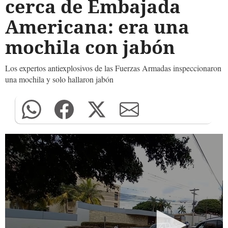
cerca de Embajada
Americana: era una
mochila con jabón
Los expertos antiexplosivos de las Fuerzas Armadas inspeccionaron
una mochila y solo hallaron jabón
0
seconds
of
0
seconds