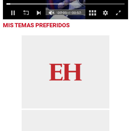
0
MIS TEMAS PREFERIDOS
seconds
of
57
seconds