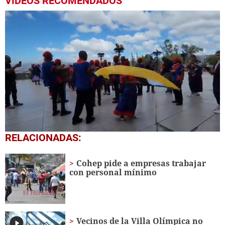
VIDEOS RECOMENDADOS
0
RELACIONADAS:
seconds
of
1
Cohep pide a empresas trabajar
minute,
con personal mínimo
31
seconds
Vecinos de la Villa Olímpica no