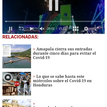
0
RELACIONADAS:
seconds
of
25
Amapala cierra sus entradas
minutes,
durante cinco días para evitar el
12
Covid-19
seconds
Lo que se sabe hasta este
miércoles sobre el Covid-19 en
Honduras