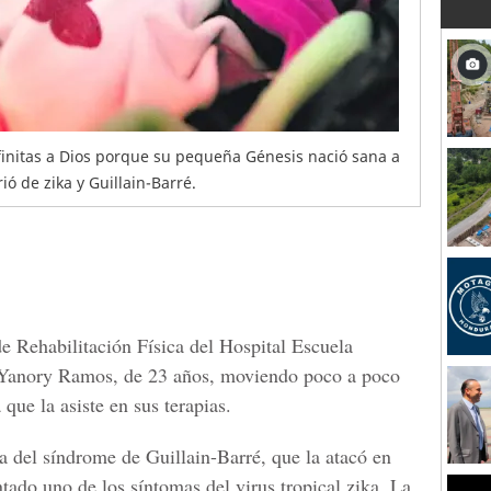
nfinitas a Dios porque su pequeña Génesis nació sana a
ó de zika y Guillain-Barré.
e Rehabilitación Física del Hospital Escuela
 Yanory Ramos, de 23 años, moviendo poco a poco
que la asiste en sus terapias.
ra del
síndrome de Guillain-Barré
, que la atacó en
ntado uno de los síntomas del
virus tropical zika
. La