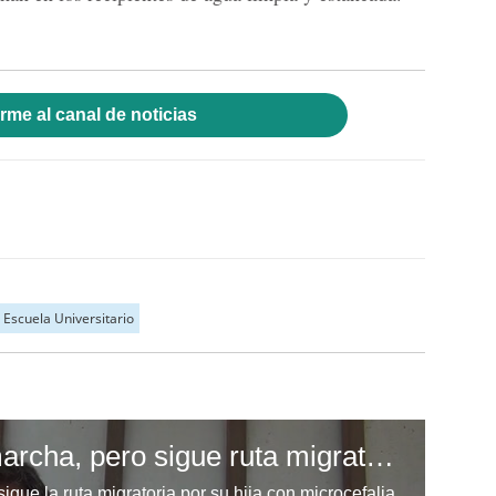
rme al canal de noticias
 Escuela Universitario
Se cayó de bus en marcha, pero sigue ruta migratoria por su hija con microcefalia
gue la ruta migratoria por su hija con microcefalia