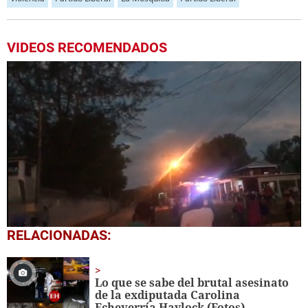
VIDEOS RECOMENDADOS
0
RELACIONADAS:
seconds
of
41
seconds
Lo que se sabe del brutal asesinato
de la exdiputada Carolina
Echeverría Haylock (Fotos)