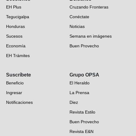
EH Plus
Cruzando Fronteras
Tegucigalpa
Conéctate
Honduras
Noticias
Sucesos
Semana en imágenes
Economía
Buen Provecho
EH Trámites
Opinión
Suscríbete
Grupo OPSA
EH Verifica
Beneficio
El Heraldo
Fotogalerías
Ingresar
La Prensa
Deportes
Notificaciones
Diez
Videos
Revista Estilo
Hondureños en el mundo
Buen Provecho
Revista E&N