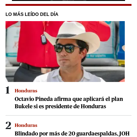
0
seconds
of
LO MÁS LEÍDO DEL DÍA
42
seconds
1
Honduras
Octavio Pineda afirma que aplicará el plan
Bukele si es presidente de Honduras
2
Honduras
Blindado por más de 20 guardaespaldas, JOH