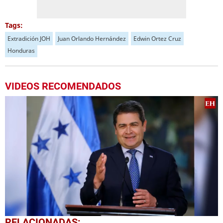
Tags:
Extradición JOH
Juan Orlando Hernández
Edwin Ortez Cruz
Honduras
VIDEOS RECOMENDADOS
0
RELACIONADAS: