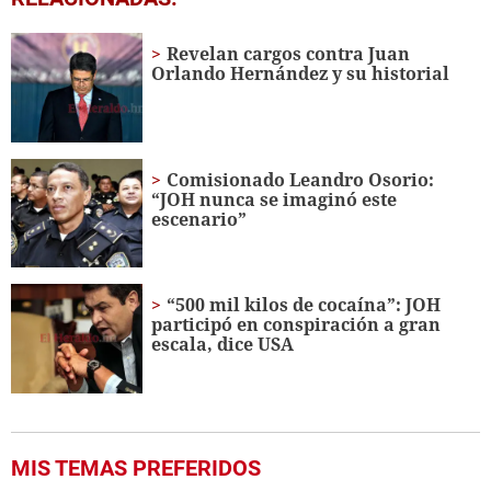
seconds
of
3
Revelan cargos contra Juan
minutes,
Orlando Hernández y su historial
51
seconds
Comisionado Leandro Osorio:
“JOH nunca se imaginó este
escenario”
“500 mil kilos de cocaína”: JOH
participó en conspiración a gran
escala, dice USA
MIS TEMAS PREFERIDOS