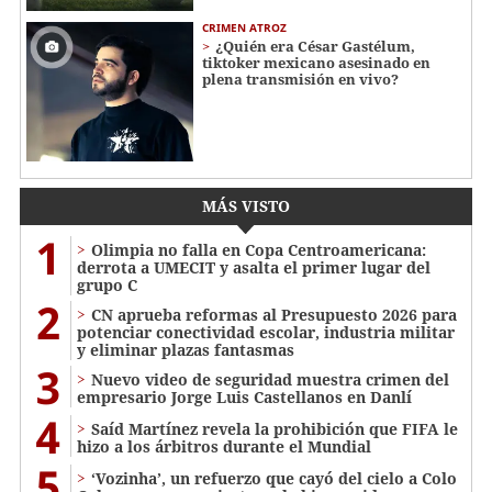
CRIMEN ATROZ
¿Quién era César Gastélum,
tiktoker mexicano asesinado en
plena transmisión en vivo?
MÁS VISTO
1
Olimpia no falla en Copa Centroamericana:
derrota a UMECIT y asalta el primer lugar del
grupo C
2
CN aprueba reformas al Presupuesto 2026 para
potenciar conectividad escolar, industria militar
y eliminar plazas fantasmas
3
Nuevo video de seguridad muestra crimen del
empresario Jorge Luis Castellanos en Danlí
4
Saíd Martínez revela la prohibición que FIFA le
hizo a los árbitros durante el Mundial
5
‘Vozinha’, un refuerzo que cayó del cielo a Colo