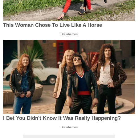
This Woman Chose To Live Like A Horse
Brainberries
I Bet You Didn't Know It Was Really Happening?
Brainberries