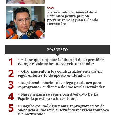
CASO
Procuraduría General de la
República pedirá prisión
preventiva para Juan Orlando
Hernández
MÁS VISTO
1
"Tiene que respetar la libertad de expresión":
Wong Arévalo sobre Roosevelt Hernández
2
Otro aumento a los combustibles entrará en
vigor el lunes 10 de agosto en Honduras
3
Magistrado Mario Díaz niega presiones para
reprogramar audiencia de Roosevelt Hernández
4
Nasry Asfura se reúne con Abelardo De La
Espriella previo a su investidura
5
Dagoberto Rodríguez ante reprogramación de
audiencia a Roosevelt Hernández: "Fiscal tampoco
fue notificado"