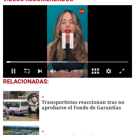
0
RELACIONADAS:
seconds
of
56
seconds
Transportistas reaccionan tras no
aprobarse el Fondo de Garantías