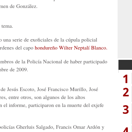
rimen de González.
l tema.
 una serie de exoficiales de la cúpula policial
órdenes del capo
hondureño Wilter Neptalí Blanco.
embros de la
Policía Nacional
de haber participado
mbre de 2009.
1
2
e Jesús Escoto, José Francisco Murillo, José
res,
entre otros, son algunos de los altos
3
n el informe, participaron en la muerte del exjefe
policías
Gherluis Salgado, Francis Omar Ardón y
4