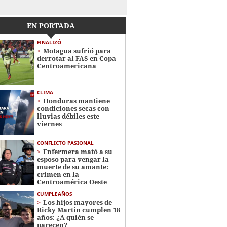
EN PORTADA
FINALIZÓ
Motagua sufrió para
derrotar al FAS en Copa
Centroamericana
CLIMA
Honduras mantiene
condiciones secas con
lluvias débiles este
viernes
CONFLICTO PASIONAL
Enfermera mató a su
esposo para vengar la
muerte de su amante:
crimen en la
Centroamérica Oeste
CUMPLEAÑOS
Los hijos mayores de
Ricky Martin cumplen 18
años: ¿A quién se
parecen?