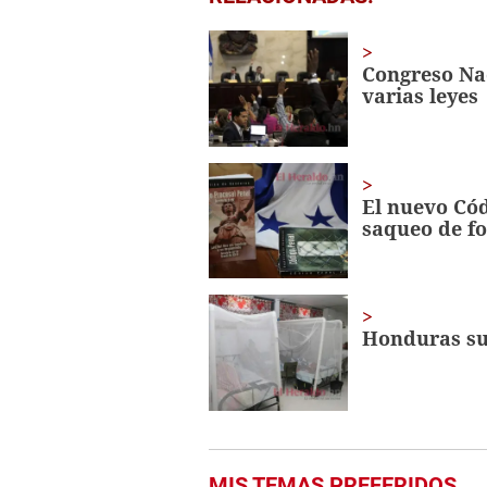
seconds
of
1
minute,
Congreso Nac
56
varias leyes
seconds
Volume
0%
El nuevo Cód
saqueo de f
Honduras sup
MIS TEMAS PREFERIDOS