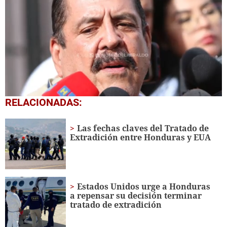
0
RELACIONADAS:
seconds
of
2
Las fechas claves del Tratado de
minutes,
Extradición entre Honduras y EUA
24
seconds
Estados Unidos urge a Honduras
a repensar su decisión terminar
tratado de extradición