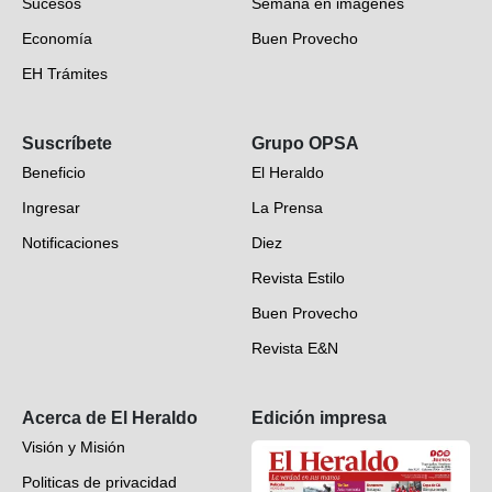
Sucesos
Semana en imágenes
Economía
Buen Provecho
EH Trámites
Opinión
Suscríbete
Grupo OPSA
EH Verifica
Beneficio
El Heraldo
Fotogalerías
Ingresar
La Prensa
Deportes
Notificaciones
Diez
Videos
Revista Estilo
Hondureños en el mundo
Buen Provecho
Revista E&N
Suscripción
Acerca de El Heraldo
Edición impresa
Visión y Misión
Politicas de privacidad