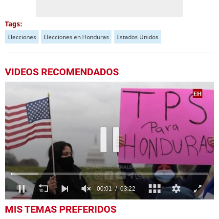
Tags:
Elecciones
Elecciones en Honduras
Estados Unidos
VIDEOS RECOMENDADOS
0
MIS TEMAS PREFERIDOS
seconds
of