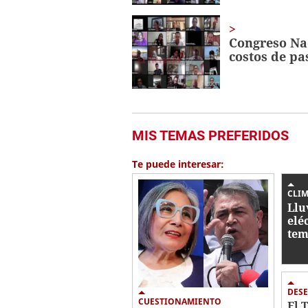
Congreso Nac
costos de pa
MIS TEMAS PREFERIDOS
Te puede interesar:
CLI
Llu
eléc
tem
pre
jue
DES
CUESTIONAMIENTO
El 