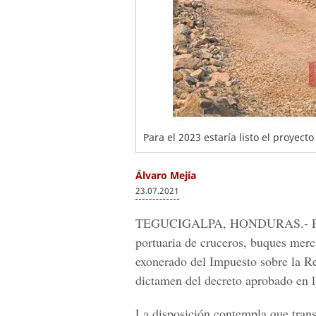
Para el 2023 estaría listo el proyect
Álvaro Mejía
23.07.2021
TEGUCIGALPA, HONDURAS.-
P
portuaria de cruceros, buques merc
exonerado del
Impuesto sobre la R
dictamen del decreto aprobado en l
La disposición contempla que transc