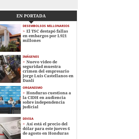
EN PORTADA
DESEMBOLSOS MILLONARIOS
El TSC destapó fallas
en embargos por L921
millones
IMÁGENES
Nuevo video de
seguridad muestra
crimen del empresario
Jorge Luis Castellanos en
Danlí
ORGANISMO
Honduras cuestiona a
la CIDH en audiencia
sobre independencia
judicial
DIVISA
Así está el precio del
dólar para este jueves 6
de agosto en Honduras