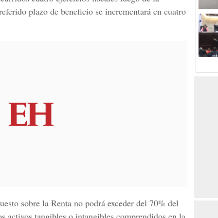
 referido plazo de beneficio se incrementará en cuatro
uesto sobre la Renta
no podrá exceder del 70% del
os activos tangibles o intangibles comprendidos en la