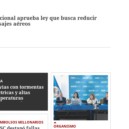
ional aprueba ley que busca reducir
sajes aéreos
MA
vias con tormentas
tricas y altas
peraturas
dominarán este
ves en Honduras
EMBOLSOS MILLONARIOS
ORGANISMO
TSC destapó fallas