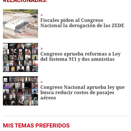
seconds
of
2
minutes,
Fiscales piden al Congreso
52
Nacional la derogación de las ZEDE
seconds
Congreso aprueba reformas a Ley
del Sistema 911 y dos amnistías
Congreso Nacional aprueba ley que
busca reducir costos de pasajes
aéreos
MIS TEMAS PREFERIDOS