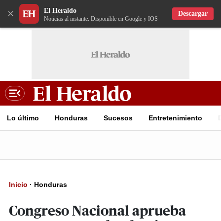
El Heraldo
×
Descargar
Noticias al instante. Disponible en Google y IOS
Lo último
Honduras
Sucesos
Entretenimiento
Inicio
·
Honduras
Congreso Nacional aprueba