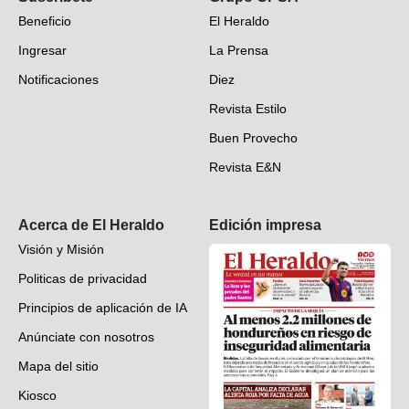
Beneficio
El Heraldo
Fotogalerías
Ingresar
La Prensa
Deportes
Notificaciones
Diez
Videos
Revista Estilo
Hondureños en el mundo
Buen Provecho
Revista E&N
Suscripción
Acerca de El Heraldo
Edición impresa
Visión y Misión
Politicas de privacidad
Principios de aplicación de IA
Anúnciate con nosotros
Mapa del sitio
Kiosco