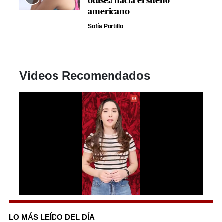
odisea hacia el sueño
americano
Sofía Portillo
Videos Recomendados
0
seconds
of
LO MÁS LEÍDO DEL DÍA