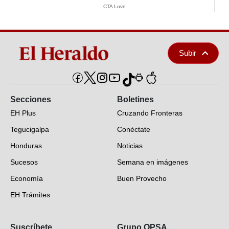
CTA Love
Subir
Secciones
Boletines
EH Plus
Cruzando Fronteras
Tegucigalpa
Conéctate
Honduras
Noticias
Sucesos
Semana en imágenes
Economía
Buen Provecho
EH Trámites
Opinión
Suscríbete
Grupo OPSA
EH Verifica