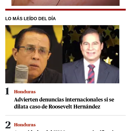
0
seconds
of
LO MÁS LEÍDO DEL DÍA
3
minutes,
15
seconds
1
Honduras
Advierten denuncias internacionales si se
dilata caso de Roosevelt Hernández
2
Honduras