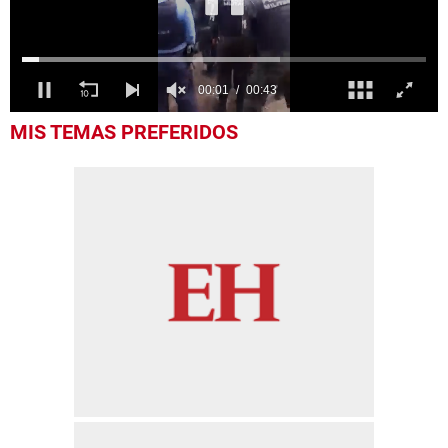
0
MIS TEMAS PREFERIDOS
seconds
of
43
seconds