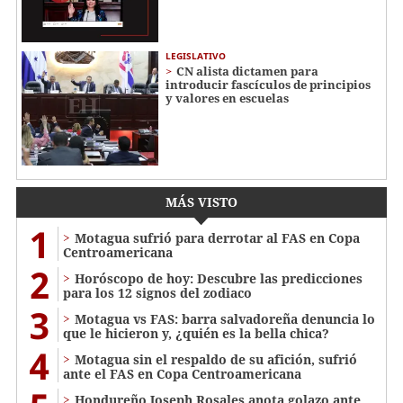
LEGISLATIVO
CN alista dictamen para
introducir fascículos de principios
y valores en escuelas
MÁS VISTO
1
Motagua sufrió para derrotar al FAS en Copa
Centroamericana
2
Horóscopo de hoy: Descubre las predicciones
para los 12 signos del zodiaco
3
Motagua vs FAS: barra salvadoreña denuncia lo
que le hicieron y, ¿quién es la bella chica?
4
Motagua sin el respaldo de su afición, sufrió
ante el FAS en Copa Centroamericana
Hondureño Joseph Rosales anota golazo ante