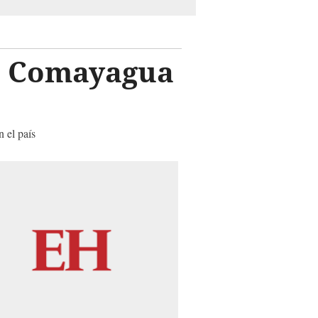
 a Comayagua
 el país