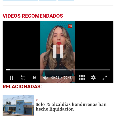
VIDEOS RECOMENDADOS
0
RELACIONADAS:
seconds
of
48
seconds
Solo 79 alcaldías hondureñas han
hecho liquidación