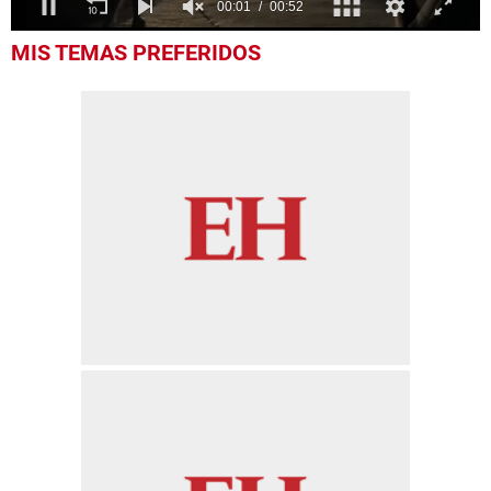
0
MIS TEMAS PREFERIDOS
seconds
of
52
seconds