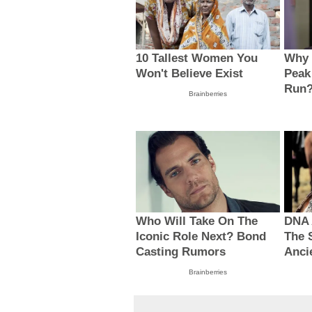
10 Tallest Women You
Why 
Won't Believe Exist
Peak
Run
Brainberries
Who Will Take On The
DNA 
Iconic Role Next? Bond
The 
Casting Rumors
Anci
Brainberries