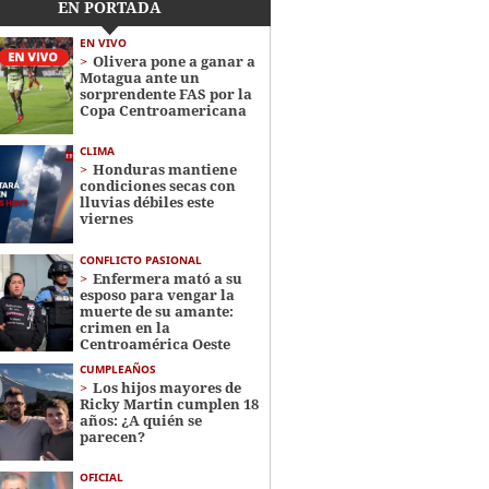
EN PORTADA
EN VIVO
Olivera pone a ganar a
Motagua ante un
sorprendente FAS por la
Copa Centroamericana
CLIMA
Honduras mantiene
condiciones secas con
lluvias débiles este
viernes
CONFLICTO PASIONAL
Enfermera mató a su
esposo para vengar la
muerte de su amante:
crimen en la
Centroamérica Oeste
CUMPLEAÑOS
Los hijos mayores de
Ricky Martin cumplen 18
años: ¿A quién se
parecen?
OFICIAL