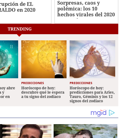
Sorpresas, caos y
rupción de EL
polémica: los 10
ALDO en 2020
hechos virales del 2020
en Honduras
TRENDING
PREDICCIONES
PREDICCIONES
hoy abre
Horóscopo de hoy:
Horóscopo de hoy:
a y
descubre qué le espera
predicciones para Aries,
mor en
a tu signo del zodiaco
Tauro, Géminis y los 12
signos del zodiaco