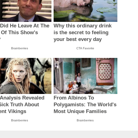
Did He Leave At The
Why this ordinary drink
 Of This Show's
is the secret to feeling
?
your best every day
Brainberries
CTA Favorite
Analysis Revealed
From Albinos To
Sick Truth About
Polygamists: The World's
ent Vikings
Most Unique Families
Brainberries
Brainberries