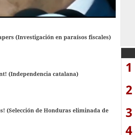
pers (Investigación en paraísos fiscales)
1
t! (Independencia catalana)
2
3
s! (Selección de Honduras eliminada de
4