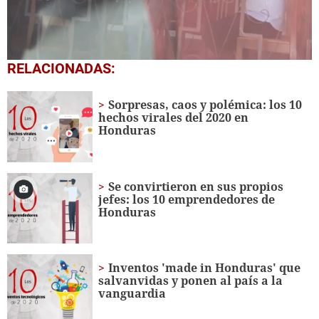
0
RELACIONADAS:
seconds
of
1
Sorpresas, caos y polémica: los 10
minute,
hechos virales del 2020 en
51
Honduras
seconds
Se convirtieron en sus propios
jefes: los 10 emprendedores de
Honduras
Inventos 'made in Honduras' que
salvanvidas y ponen al país a la
vanguardia